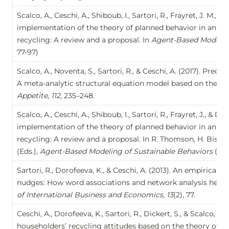
Scalco, A., Ceschi, A., Shiboub, I., Sartori, R., Frayret, J. M., & 
implementation of the theory of planned behavior in an ag
recycling: A review and a proposal. In 
Agent-Based Modeling
77-97)
Scalco, A., Noventa, S., Sartori, R., & Ceschi, A. (2017). Pred
Appetite, 112
, 235–248. 
Scalco, A., Ceschi, A., Shiboub, I., Sartori, R., Frayret, J., & Dick
implementation of the theory of planned behavior in an ag
recycling: A review and a proposal. In R. Thomson, H. Bisgin
(Eds.), 
Agent-Based Modeling of Sustainable Behaviors
 (pp
Sartori, R., Dorofeeva, K., & Ceschi, A. (2013). An empirical
nudges: How word associations and network analysis help t
of International Business and Economics, 13
(2), 77. 
Ceschi, A., Dorofeeva, K., Sartori, R., Dickert, S., & Scalco, A. 
householders’ recycling attitudes based on the theory of pla