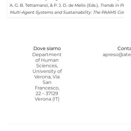
A. G. B. Tettamanzi, & P. J. D. de Mello (Eds.), 
Trends in Pract
Multi-Agent Systems and Sustainability: The PAAMS Collec
Dove siamo
Conta
Department
apreso@aten
of Human
Sciences,
University of
Verona, Via
San
Francesco,
22 – 37129
Verona (IT)