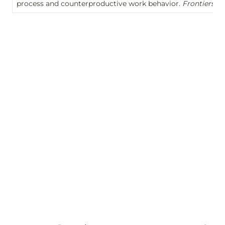
process and counterproductive work behavior. 
Frontiers in